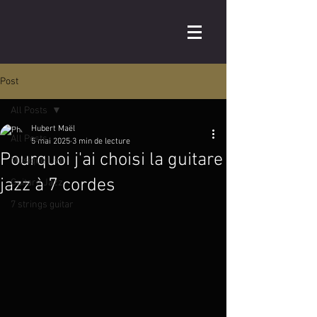
Post
All Posts
Hubert Maël
All Posts
5 mai 2025
3 min de lecture
Pourquoi j'ai choisi la guitare
Musique Live
jazz à 7 cordes
Guitare Jazz
7 strings guitar