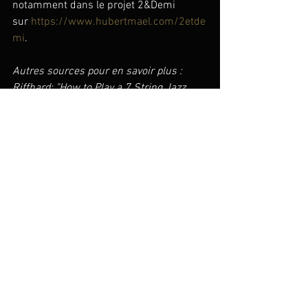
notamment dans le projet 2&Demi 
sur 
https://www.hubertmael.com/2etde
mi
.
Autres sources pour en savoir plus :
Riffhard: "How to Play a 7 String Jazz 
Guitar" 
https://www.riffhard.com/how-
to-play-a-7-string-jazz-guitar/
Jazz Guitar Today: "Why I Switched to a 7-
String 
Guitar" 
https://jazzguitartoday.com/2019
/02/why-i-switched-to-a-7-string-
guitar/
Giuliano Ligabue 
https://www.giulianoligabue.com/
Georges Xan Eps 
https://fr.wikipedia.org/wiki/George_Van
_Eps
Bucky Pizzarelli 