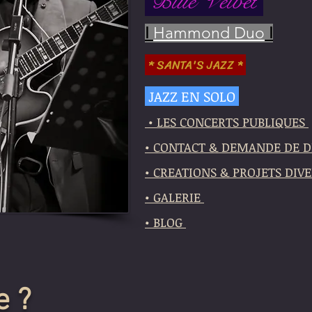
Blue Velvet
I
Hammond Duo
I
*
SANTA'S JAZZ *
JAZZ EN SOLO
• LES CONCERTS PUBLIQUES
• CONTACT & DEMANDE DE 
• CREATIONS & PROJETS DIV
• GALERIE
• BLOG
e ?