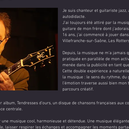
Je suis chanteur et guitariste jazz
autodidacte.
J’ai toujours été attiré par la musiq
guitare de mon frère dont j'adorais 
16 ans, j’ai commencé à jouer dans
Villefranche-sur-Saône, Les Rotters
Depuis, la musique ne m’a jamais qui
pratiquée en parallèle de mon activi
menée dans la publicité en tant que
Cette double expérience a naturel
la musique : le sens du rythme, du 
l’émotion traverse aussi bien mon 
parcours créatif.
er album, Tendresses d’ours, un disque de chansons françaises aux cou
ce centrale.
er une musique cool, harmonieuse et détendue. Une musique élégante
e, laisser respirer les échanges et accompagner les moments parta