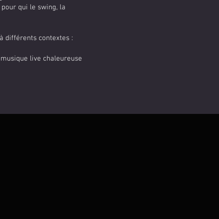
pour qui le swing, la
à différents contextes :
 musique live chaleureuse