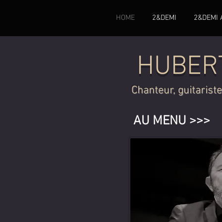
HOME
2&DEMI
2&DEMI 
HUBER
Chanteur, guitarist
AU MENU >>>