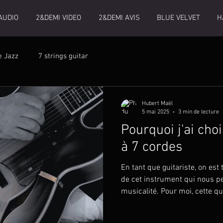
AUDIO
2&DEMI VIDEO
2&DEMI AVIS
BLUE VELVET
H
e Jazz
7 strings guitar
Hubert Maël
5 mai 2025
3 min de lecture
Pourquoi j'ai choi
à 7 cordes
En tant que guitariste, on est
de cet instrument qui nous p
musicalité. Pour moi, cette quê
7 cordes. Cet instrument, s
part dans le monde du jazz, a