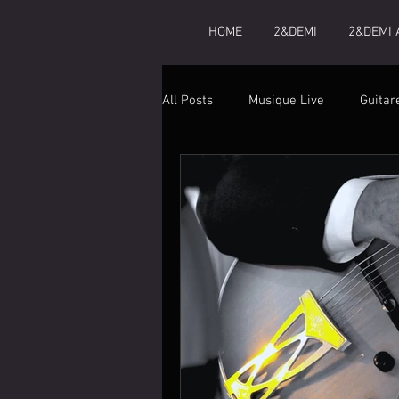
HOME
2&DEMI
2&DEMI 
All Posts
Musique Live
Guitar