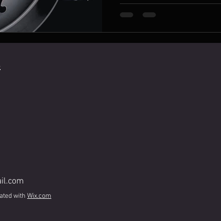
et m'a ouvert de nouveaux hor
s
il.com
ated with
Wix.com