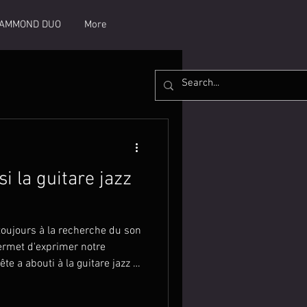
AMMOND DUO
More
si la guitare jazz
 toujours à la recherche du son
ermet d'exprimer notre
te a abouti à la guitare jazz à
ouvent perçu comme un peu à
 transformé ma façon de jouer