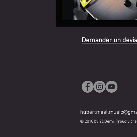
Demander un devi
hubertmael.music@gma
© 2018 by 2&Demi. Proudly cre