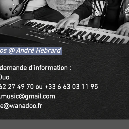
tos @ André Hebrard
e demande d’information :
Duo
 62 27 49 70 ou ​
+33 6 63 03 11 95
.music@gmail.com
ite@wanadoo.fr