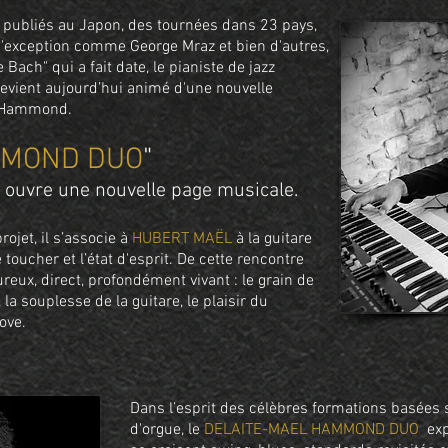
publiés au Japon, des tournées dans 23 pays,
d'exception comme George Mraz et bien d'autres,
Bach" qui a fait date, le pianiste de jazz
revient aujourd’hui animé d'une nouvelle
ue Hammond.
MOND DUO
"
e ouvre une nouvelle page musicale.
ojet, il s’associe à
HUBERT MAËL
à la guitare
e toucher et l’état d'esprit.
De cette rencontre
reux, direct, profondément vivant : le grain de
a souplesse de la guitare, le plaisir du
ove.
​​Dans l’esprit des célèbres formations basées
d'orgue, le
DELAITE-MAEL
HAMMOND DUO
expl