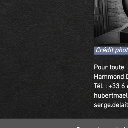
Crédit pho
​​Pour tout
Hammond 
Tél. : +33 6
hubertmael
serge.dela