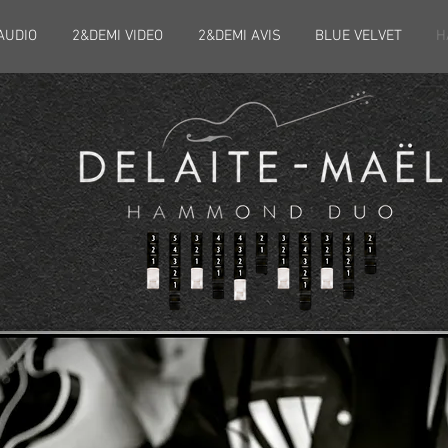
AUDIO
2&DEMI VIDEO
2&DEMI AVIS
BLUE VELVET
H