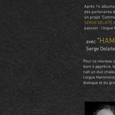
Après 14 albums 
des partenaires 
un projet "Comme 
SERGE DELAITE
passion : l’org
"
HAM
avec
Serge Delait
Pour ce nouveau pr
dont il apprécie, l
naît un duo chaleu
l’orgue Hammond, l
dialogue et du gro