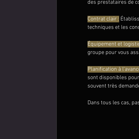
des prestataires de c
Contrat clair :
 Établis
techniques et les con
Équipement et logisti
groupe pour vous assu
Planification à l'avance
sont disponibles pour
souvent très demand
Dans tous les cas, pa