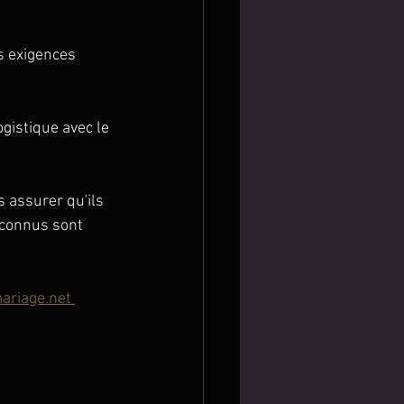
es exigences 
ogistique avec le 
 assurer qu'ils 
econnus sont 
ariage.net 