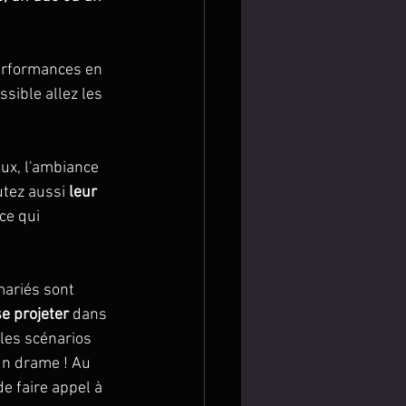
erformances en 
ssible allez les 
ux, l'ambiance 
utez aussi 
leur 
ce qui 
mariés sont 
se projeter 
dans 
 les scénarios 
un drame ! Au 
de faire appel à 