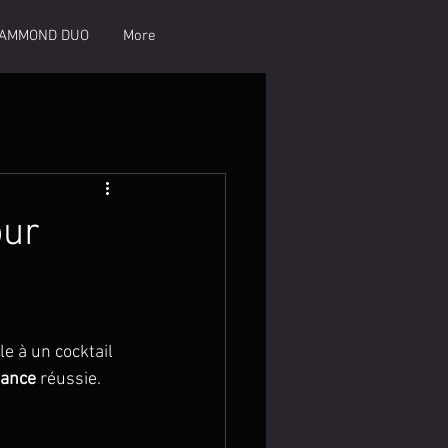
AMMOND DUO
More
our
e à un cocktail 
ance
 réussie.