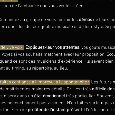
nction de l'ambiance que vous voulez créer.
Demandez au groupe de vous fournir les 
démos
 de leurs p
era une idée de leur qualité musicale et de leur style. Si po
de vive voix :
Expliquez-leur vos attentes
, vos goûts musica
. Voyez si vos souhaits matchent avec leur proposition. Éco
 quand ce sont des musiciens d’expérience : Ils savent bien 
t au timing, au répertoire, au lieu.
aites confiance à l’imprévu, à la spontanéité : 
 Les futurs 
de maitriser les moindres détails. Or il est très 
difficile de 
cun sera dans un 
état émotionnel 
très particulier. Souvent,
s ne fonctionnent pas vraiment. N’en faites surtout pas 
ortant sera de 
profiter de l’instant présent
. D’où le confort 