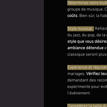
Déterminez votre budg
groupe de musique. Ce
coûts
. Bien sûr, la fi
Style musical :
 Réfléc
du jazz, du pop, de l
style que vous désire
ambiance détendue
 e
classique seront plus
Expérience et réputati
mariages. 
Vérifiez le
demandant des recomm
expérimenté pour évit
l’évènement.
Considérez la taille d