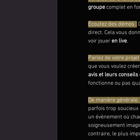
groupe
 complet en fo
Écoutez des démos :
 
direct. Cela vous donn
voir jouer 
en live
.
Parlez de votre projet 
que vous voulez créer
avis et leurs conseils
fonctionne ou pas quan
De manière générale, f
parfois trop soucieux 
un évènement où cha
soigneusement imaginé
contraire, le plus imp