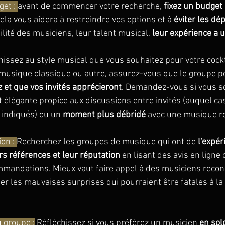
et : 
avant de commencer votre recherche, 
fixez un budget
la vous aidera à restreindre vos options et à 
éviter les d
abilité des musiciens, leur talent musical, 
leur expérience a u
hissez au style musical que vous souhaitez pour votre cockta
a musique classique ou autre, assurez-vous que le groupe pe
z et que vos invités apprécieront
. Demandez-vous si vous s
t élégante propice aux discussions entre invités (auquel cas 
 indiqués) ou un 
moment plus débridé
 avec une musique r
on : 
Recherchez les groupes de musique qui ont de 
l'expér
urs références et leur réputation
 en lisant des avis en ligne 
andations. Mieux vaut faire appel à des musiciens recon
er les mauvaises surprises qui pourraient être fatales à la 
u groupe :
 Réfléchissez si vous préférez un musicien 
en sol