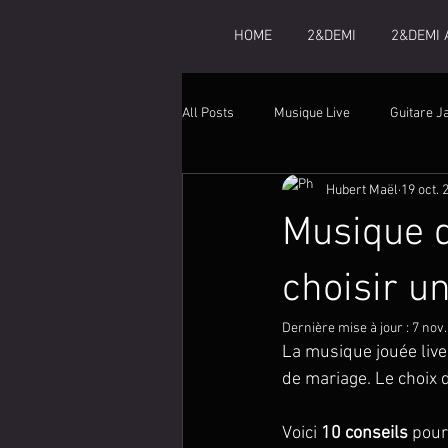
HOME
2&DEMI
2&DEMI 
All Posts
Musique Live
Guitare J
Hubert Maël
19 oct. 
Musique d
choisir u
Dernière mise à jour :
7 nov.
La musique jouée live
de mariage. Le choix 
Voici 
10 conseils
 pour