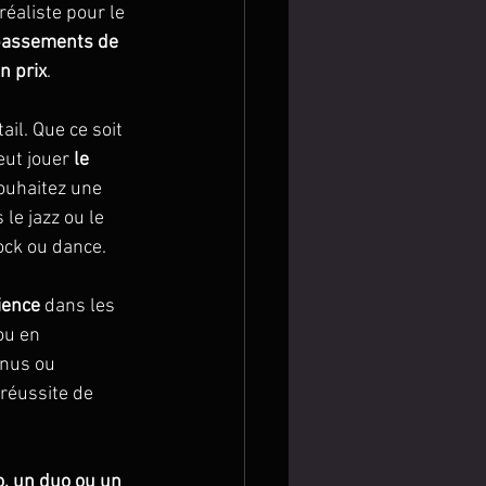
 réaliste pour le 
épassements de 
n prix
. 
il. Que ce soit 
ut jouer 
le 
ouhaitez une 
le jazz ou le 
ock ou dance.
ience 
dans les 
ou en 
nus ou 
réussite de 
o, un duo ou un 