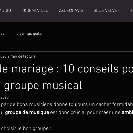
AUDIO
2&DEMI VIDEO
2&DEMI AVIS
BLUE VELVET
H
azz
7 strings guitar
2023
2 min de lecture
e mariage : 10 conseils p
n groupe musical
 2023
 par de bons musiciens donne toujours un cachet formidabl
du 
groupe de musique
 est donc crucial pour créer une 
ambi
 choisir le bon groupe :